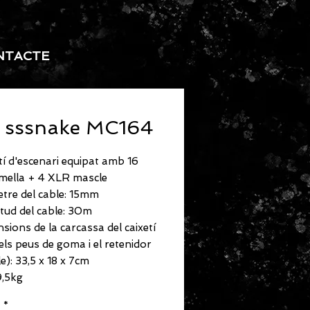
NTACTE
 sssnake MC164
tí d'escenari equipat amb 16
mella + 4 XLR mascle
tre del cable: 15mm
tud del cable: 30m
sions de la carcassa del caixetí
els peus de goma i el retenidor
le): 33,5 x 18 x 7cm
9,5kg
*