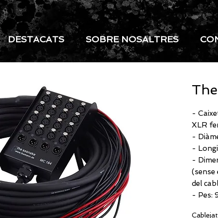
DESTACATS
SOBRE NOSALTRES
CO
The
- Caixe
XLR fe
- Diàme
- Longi
- Dimen
(sense 
del cab
- Pes: 
Cablejat