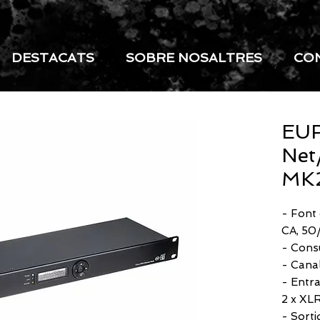
DESTACATS
SOBRE NOSALTRES
CO
EUR
Net
MK
- Font
CA, 50
- Cons
- Cana
- Entr
2 x XLR
- Sort