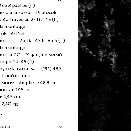
 de 3 patilles (F)
xió a la xarxa: Protocol:
 3 a través de 2x RJ-45 (F)
 de muntatge
rol: ArtNet
exions: 2 x RJ-45 E-Amb (F)
 de muntatge
exió a PC: Mitjançant versió
tatge RJ-45 (F)
ny de la carcassa: (19") 48,3
al·lació en rack
nsions: Amplària: 48,3 cm
nditat: 17,5 cm
a: 4,45 cm
 2,40 kg
*
ciona