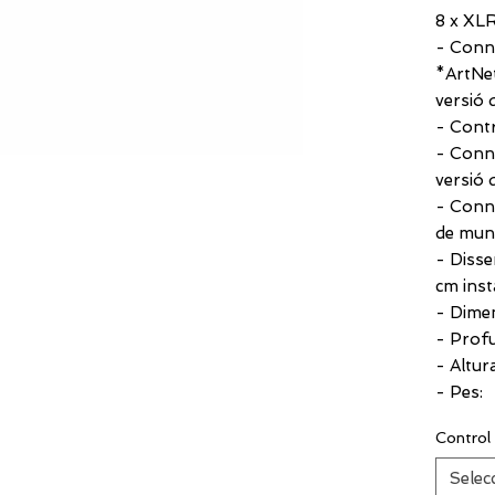
8 x XLR
- Conne
*ArtNet
versió
- Cont
- Conn
versió
- Conn
de mun
- Disse
cm inst
- Dime
- Profu
- Altur
- Pes:
Control
Selec