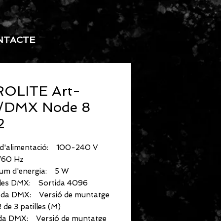
NTACTE
OLITE Art-
/DMX Node 8
2
 d'alimentació: 100-240 V
/60 Hz
um d'energia: 5 W
les DMX: Sortida 4096
ada DMX: Versió de muntatge
 de 3 patilles (M)
ida DMX: Versió de muntatge