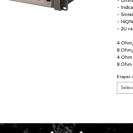
- Limit
- Indic
- Sinte
- HiQN
- 2U ra
4 Ohm
8 Ohm
4 Ohm 
8 Ohm 
Etapes 
Selec