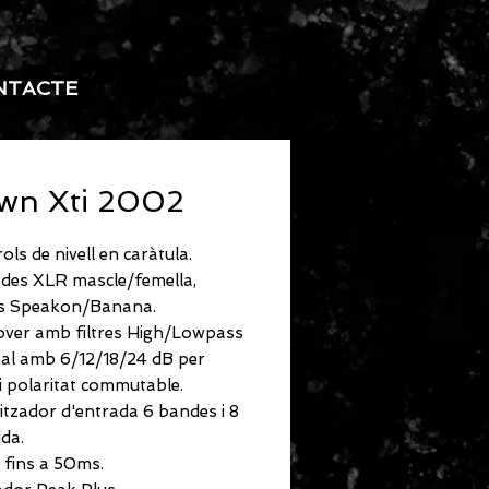
NTACTE
wn Xti 2002
ols de nivell en caràtula.
ades XLR mascle/femella,
es Speakon/Banana.
over amb filtres High/Lowpass
nal amb 6/12/18/24 dB per
i polaritat commutable.
itzador d'entrada 6 bandes i 8
ida.
 fins a 50ms.