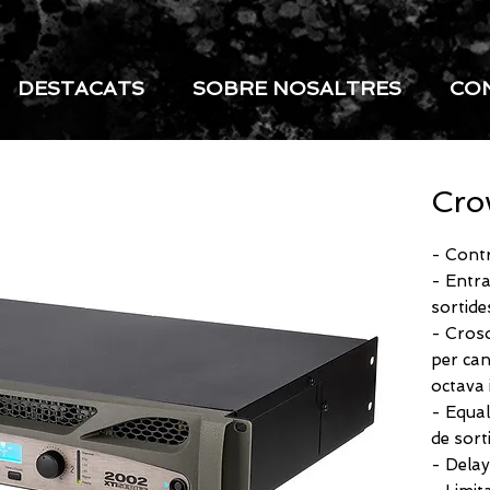
DESTACATS
SOBRE NOSALTRES
CO
Cro
- Contr
- Entr
sortid
- Cros
per ca
octava 
- Equal
de sort
- Delay