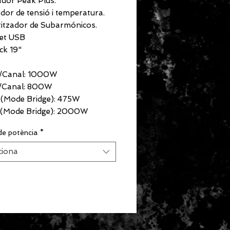
ador Peak Plus.
ador de tensió i temperatura.
titzador de Subarmónicos.
et USB
ck 19"
/Canal: 1000W
/Canal: 800W
(Mode Bridge): 475W
(Mode Bridge): 2000W
de potència
*
ciona